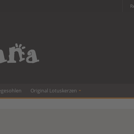
R
egesohlen
Original Lotuskerzen