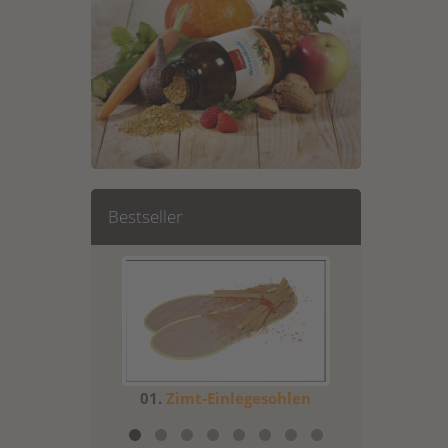
Bestseller
02.
Lotuskerz
18c
01.
Zimt-Einlegesohlen