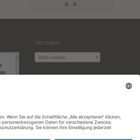
Hersteller
e
en
ice
ice
m
n.
n zu
n.
ls
er