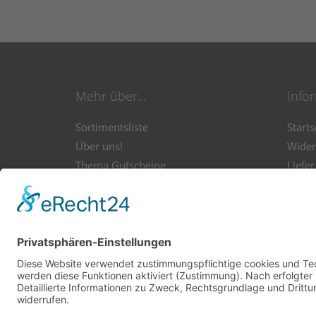
Mehr über...
Info
Sortimentsliste
Starts
Über uns!
Wider
Thema Gutscheine
Liefe
P. Jentschura
Link 
Daten
Konta
Impr
Vert