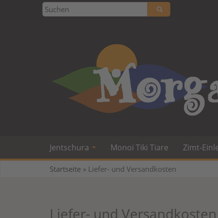
Jentschura
Monoi Tiki Tiare
Zimt-Einl
Startseite
»
Liefer- und Versandkosten
Liefer- und Versandkosten