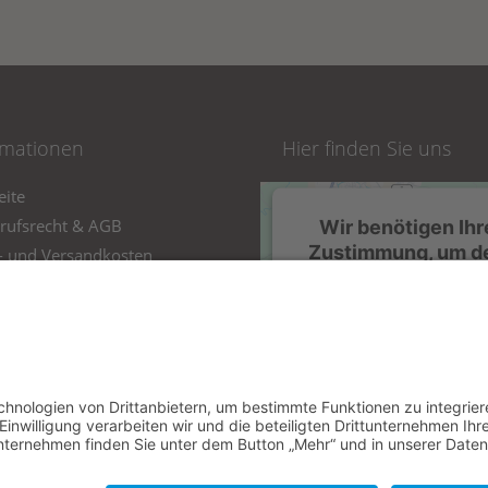
rmationen
Hier finden Sie uns
eite
rufsrecht & AGB
Wir benötigen Ihr
Zustimmung, um d
r- und Versandkosten
Google Maps-Serv
zur Online-Streitbeilegung
zu laden!
schutz
Wir verwenden einen Serv
kt
eines Drittanbieters, u
essum
Karteninhalte einzubette
rag widerrufen
Dieser Service kann Date
Ihren Aktivitäten sammel
Bitte lesen Sie die Detai
durch und stimmen Sie d