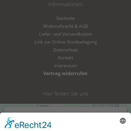
Informationen
Startseite
Widerrufsrecht & AGB
Liefer- und Versandkosten
Link zur Online-Streitbeilegung
Datenschutz
Kontakt
Impressum
Vertrag widerrufen
Hier finden Sie uns
Wir benötigen Ihre Zustimmung, um den
Google Maps-Service zu laden!