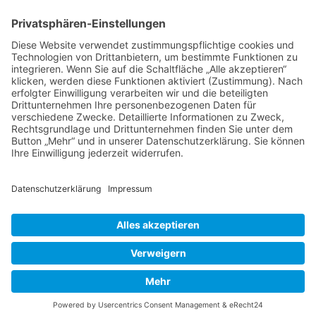
Wir verwenden einen Service eines Drittanbieters, um
Karteninhalte einzubetten. Dieser Service kann Daten zu
Ihren Aktivitäten sammeln. Bitte lesen Sie die Details
durch und stimmen Sie der Nutzung des Service zu, um
diese Karte anzuzeigen.
Mehr Informationen
Akzeptieren
powered by
Usercentrics Consent Management Platform
&
eRecht24
Hersteller
Morgana © 2026 |
Responsive Template BannerShop24.de
|
www.media-creativ-team.de
|
Datenschutz
|
Impressum
mod
ified eCommerce Shopsoftware © 2009-2026